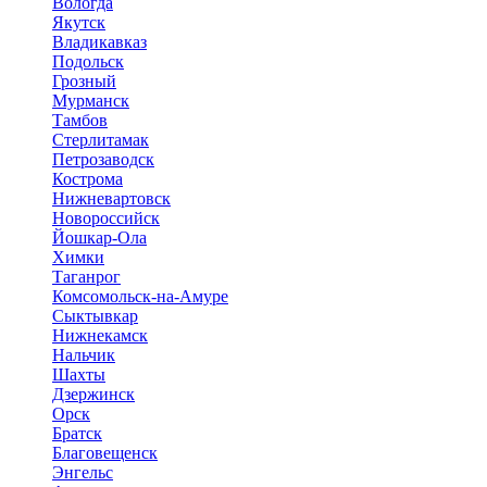
Вологда
Якутск
Владикавказ
Подольск
Грозный
Мурманск
Тамбов
Стерлитамак
Петрозаводск
Кострома
Нижневартовск
Новороссийск
Йошкар-Ола
Химки
Таганрог
Комсомольск-на-Амуре
Сыктывкар
Нижнекамск
Нальчик
Шахты
Дзержинск
Орск
Братск
Благовещенск
Энгельс