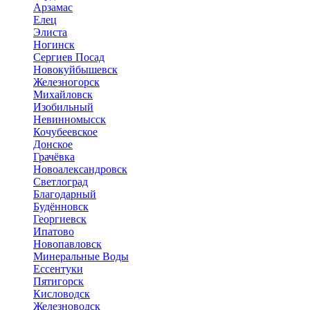
Арзамас
Елец
Элиста
Ногинск
Сергиев Посад
Новокуйбышевск
Железногорск
Михайловск
Изобильный
Невинномысск
Кочубеевское
Донское
Грачёвка
Новоалександровск
Светлоград
Благодарный
Будённовск
Георгиевск
Ипатово
Новопавловск
Минеральные Воды
Ессентуки
Пятигорск
Кисловодск
Железноводск