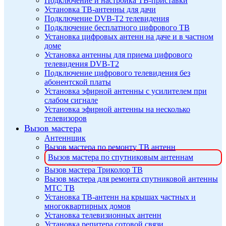
Подключение и настройка ТВ-приставки
Установка ТВ-антенны для дачи
Подключение DVB-T2 телевидения
Подключение бесплатного цифрового ТВ
Установка цифровых антенн на даче и в частном
доме
Установка антенны для приема цифрового
телевидения DVB-T2
Подключение цифрового телевидения без
абонентской платы
Установка эфирной антенны с усилителем при
слабом сигнале
Установка эфирной антенны на несколько
телевизоров
Вызов мастера
Антеннщик
Вызов мастера по ремонту ТВ антенн
Вызов мастера по спутниковым антеннам
Вызов мастера Триколор ТВ
Вызов мастера для ремонта спутниковой антенны
МТС ТВ
Установка ТВ-антенн на крышах частных и
многоквартирных домов
Установка телевизионных антенн
Установка репитера сотовой связи