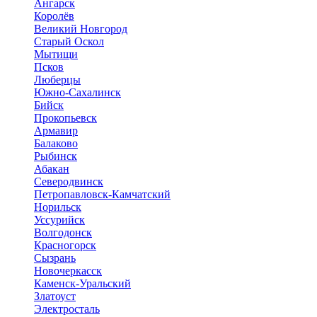
Ангарск
Королёв
Великий Новгород
Старый Оскол
Мытищи
Псков
Люберцы
Южно-Сахалинск
Бийск
Прокопьевск
Армавир
Балаково
Рыбинск
Абакан
Северодвинск
Петропавловск-Камчатский
Норильск
Уссурийск
Волгодонск
Красногорск
Сызрань
Новочеркасск
Каменск-Уральский
Златоуст
Электросталь