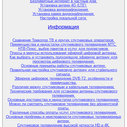
Безлимитный интернет в частный дом
Установка антенн 4G (LTE)
Установка видеонаблюдения
Установка камер видеонаблюдения
Настройка локальной сети
Информация
Сравнение Триколор ТВ и других спутниковых операторов
Преимущества и недостатки спутникового телевидения МТС
НТВ-Плюс: выбор пакетов и услуг для подписчиков
Плюсы и минусы использования эфирной цифровой антенны
Как выбрать и установить подходящую эфирную антенну для
просмотра цифрового телевидения
Основные принципы работы спутниковых антенн
Правильная настройка спутниковую антенну для стабильного
сигнала
Эфирное цифровое телевидение DVB-T2: особенности и
преимущества
Различия между спутниковым и кабельным телевидением
Технические требования для установки антенны спутникового
телевидения
Основные достоинства и недостатки спутникового телевидения
Можно ли смотреть спутниковое телевидение без абонентской
платы
Различные способы оплаты услуг спутникового телевидения
Основные проблемы и неисправности спутниковых телевизионных
антенн
Спутниковое телевидение высокой четкости HD и 4K