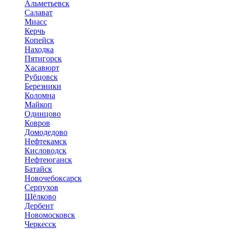
Альметьевск
Салават
Миасс
Керчь
Копейск
Находка
Пятигорск
Хасавюрт
Рубцовск
Березники
Коломна
Майкоп
Одинцово
Ковров
Домодедово
Нефтекамск
Кисловодск
Нефтеюганск
Батайск
Новочебоксарск
Серпухов
Щёлково
Дербент
Новомосковск
Черкесск