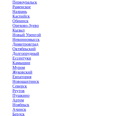
Первоуральск
Раменское
Назрань
Каспийск
Обнинск
Орехово-Зуево
Кызыл
Новый Уренгой
Невинномысск
Димитровград
Октябрьский
Долгопрудный
Ессентуки
Камышин
Муром
Жуковский
Евпатория
Новошахтинск
Северск
Реутов
Пушкино
Артем
Ноябрьск
Ачинск
Бердск