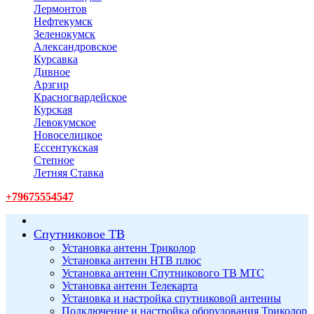
Лермонтов
Нефтекумск
Зеленокумск
Александровское
Курсавка
Дивное
Арзгир
Красногвардейское
Курская
Левокумское
Новоселицкое
Ессентукская
Степное
Летняя Ставка
+79675554547
Спутниковое ТВ
Установка антенн Триколор
Установка антенн НТВ плюс
Установка антенн Спутникового ТВ МТС
Установка антенн Телекарта
Установка и настройка спутниковой антенны
Подключение и настройка оборудования Триколор