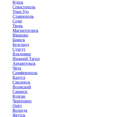
Курск
Севастополь
Улан-Удэ
Ставрополь
Сочи
Тверь
Магнитогорск
Иваново
Брянск
Белгород
Сургут
Владимир
Нижний Тагил
Архангельск
Чита
Симферополь
Калуга
Смоленск
Волжский
Саранск
Курган
Череповец
Орёл
Вологда
Якутск