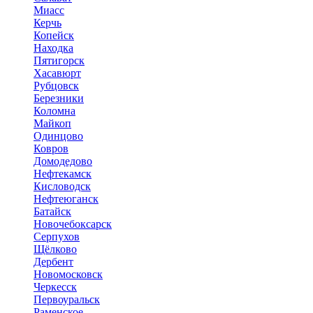
Миасс
Керчь
Копейск
Находка
Пятигорск
Хасавюрт
Рубцовск
Березники
Коломна
Майкоп
Одинцово
Ковров
Домодедово
Нефтекамск
Кисловодск
Нефтеюганск
Батайск
Новочебоксарск
Серпухов
Щёлково
Дербент
Новомосковск
Черкесск
Первоуральск
Раменское