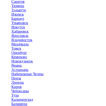
Саратов
Тюмень
Тольятти
Ижевск
Барнаул
Ульяновск
Иркутск
Хабаровск
Ярославль
Владивосток
Махачкала
Томск
Оренбург
Кемерово
Новокузнецк
Рязань
Астрахань
Набережные Челны
Пенза
Липецк
Киров
Чебоксары
Тула
Калининград
Балашиха