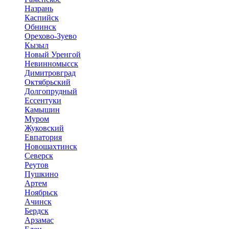
Назрань
Каспийск
Обнинск
Орехово-Зуево
Кызыл
Новый Уренгой
Невинномысск
Димитровград
Октябрьский
Долгопрудный
Ессентуки
Камышин
Муром
Жуковский
Евпатория
Новошахтинск
Северск
Реутов
Пушкино
Артем
Ноябрьск
Ачинск
Бердск
Арзамас