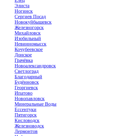
Елец
Элиста
Ногинск
Сергиев Посад
Новокуйбышевск
Железногорск
Михайловск
Изобильный
Невинномысск
Кочубеевское
Донское
Грачёвка
Новоалександровск
Светлоград
Благодарный
Будённовск
Георгиевск
Ипатово
Новопавловск
Минеральные Воды
Ессентуки
Пятигорск
Кисловодск
Железноводск
Лермонтов