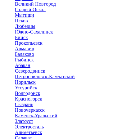
Великий Новгород
Старый Оскол
Мытищи
Псков
Люберцы
Южно-Сахалинск
Бийск
Прокопьевск
Армавир
Балаково
Рыбинск
Абакан
Северодвинск
Петропавловск-Камчатский
Норильск
Уссурийск
Волгодонск
Красногорск
Сызрань
Новочеркасск
Каменск-Уральский
Златоуст
Электросталь
Альметьевск
Салават