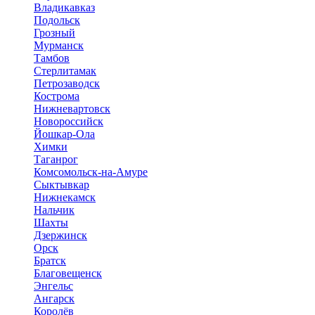
Владикавказ
Подольск
Грозный
Мурманск
Тамбов
Стерлитамак
Петрозаводск
Кострома
Нижневартовск
Новороссийск
Йошкар-Ола
Химки
Таганрог
Комсомольск-на-Амуре
Сыктывкар
Нижнекамск
Нальчик
Шахты
Дзержинск
Орск
Братск
Благовещенск
Энгельс
Ангарск
Королёв