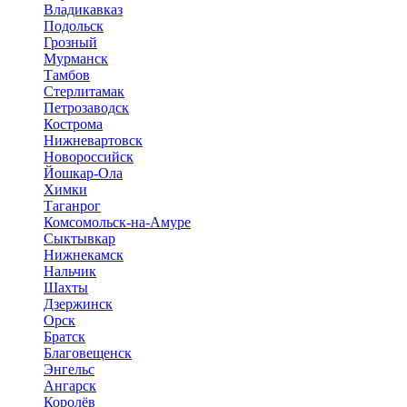
Владикавказ
Подольск
Грозный
Мурманск
Тамбов
Стерлитамак
Петрозаводск
Кострома
Нижневартовск
Новороссийск
Йошкар-Ола
Химки
Таганрог
Комсомольск-на-Амуре
Сыктывкар
Нижнекамск
Нальчик
Шахты
Дзержинск
Орск
Братск
Благовещенск
Энгельс
Ангарск
Королёв