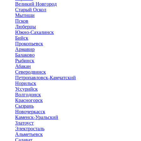
Великий Новгород
Старый Оскол
Мытищи
Псков
Люберцы
Южно-Сахалинск
Бийск
Прокопьевск
Армавир
Балаково
Рыбинск
Абакан
Северодвинск
Петропавловск-Камчатский
Норильск
Уссурийск
Волгодонск
Красногорск
Сызрань
Новочеркасск
Каменск-Уральский
Златоуст
Электросталь
Альметьевск
Салават