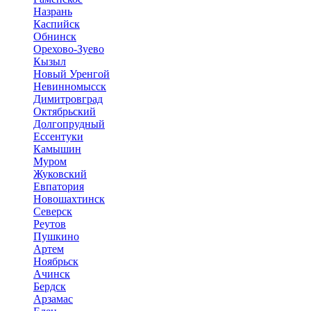
Назрань
Каспийск
Обнинск
Орехово-Зуево
Кызыл
Новый Уренгой
Невинномысск
Димитровград
Октябрьский
Долгопрудный
Ессентуки
Камышин
Муром
Жуковский
Евпатория
Новошахтинск
Северск
Реутов
Пушкино
Артем
Ноябрьск
Ачинск
Бердск
Арзамас