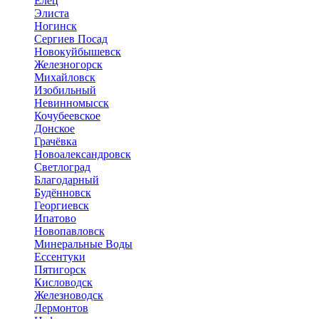
Елец
Элиста
Ногинск
Сергиев Посад
Новокуйбышевск
Железногорск
Михайловск
Изобильный
Невинномысск
Кочубеевское
Донское
Грачёвка
Новоалександровск
Светлоград
Благодарный
Будённовск
Георгиевск
Ипатово
Новопавловск
Минеральные Воды
Ессентуки
Пятигорск
Кисловодск
Железноводск
Лермонтов