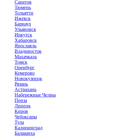
Саратов
Тюмень
Тольятти
Ижевск
Барнаул
Ульяновск
Иркутск
Хабаровск
Ярославль
Владивосток
Махачкала
Томск
Оренбург
Кемерово
Новокузнецк
Рязань
Астрахань
Набережные Челны
Пенза
Липецк
Киров
Чебоксары
Тула
Калининград
Балашиха