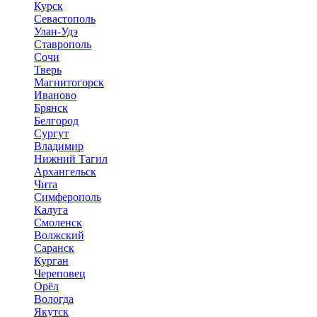
Курск
Севастополь
Улан-Удэ
Ставрополь
Сочи
Тверь
Магнитогорск
Иваново
Брянск
Белгород
Сургут
Владимир
Нижний Тагил
Архангельск
Чита
Симферополь
Калуга
Смоленск
Волжский
Саранск
Курган
Череповец
Орёл
Вологда
Якутск