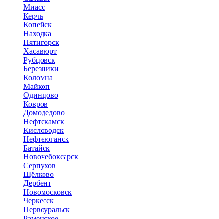
Миасс
Керчь
Копейск
Находка
Пятигорск
Хасавюрт
Рубцовск
Березники
Коломна
Майкоп
Одинцово
Ковров
Домодедово
Нефтекамск
Кисловодск
Нефтеюганск
Батайск
Новочебоксарск
Серпухов
Щёлково
Дербент
Новомосковск
Черкесск
Первоуральск
Раменское