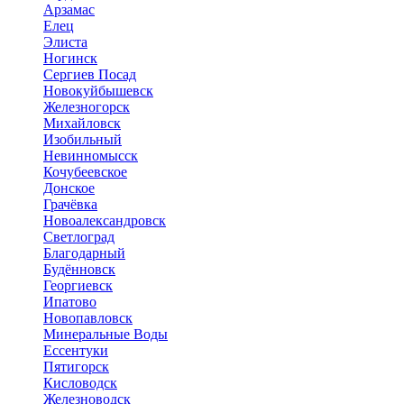
Арзамас
Елец
Элиста
Ногинск
Сергиев Посад
Новокуйбышевск
Железногорск
Михайловск
Изобильный
Невинномысск
Кочубеевское
Донское
Грачёвка
Новоалександровск
Светлоград
Благодарный
Будённовск
Георгиевск
Ипатово
Новопавловск
Минеральные Воды
Ессентуки
Пятигорск
Кисловодск
Железноводск