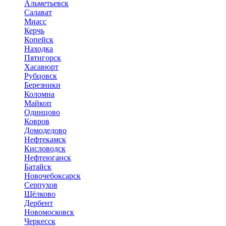
Альметьевск
Салават
Миасс
Керчь
Копейск
Находка
Пятигорск
Хасавюрт
Рубцовск
Березники
Коломна
Майкоп
Одинцово
Ковров
Домодедово
Нефтекамск
Кисловодск
Нефтеюганск
Батайск
Новочебоксарск
Серпухов
Щёлково
Дербент
Новомосковск
Черкесск