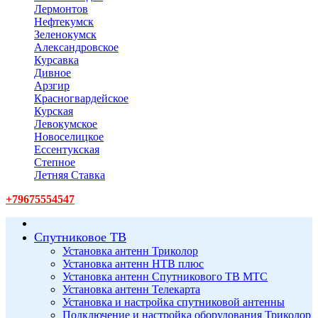
Лермонтов
Нефтекумск
Зеленокумск
Александровское
Курсавка
Дивное
Арзгир
Красногвардейское
Курская
Левокумское
Новоселицкое
Ессентукская
Степное
Летняя Ставка
+79675554547
Спутниковое ТВ
Установка антенн Триколор
Установка антенн НТВ плюс
Установка антенн Спутникового ТВ МТС
Установка антенн Телекарта
Установка и настройка спутниковой антенны
Подключение и настройка оборудования Триколор