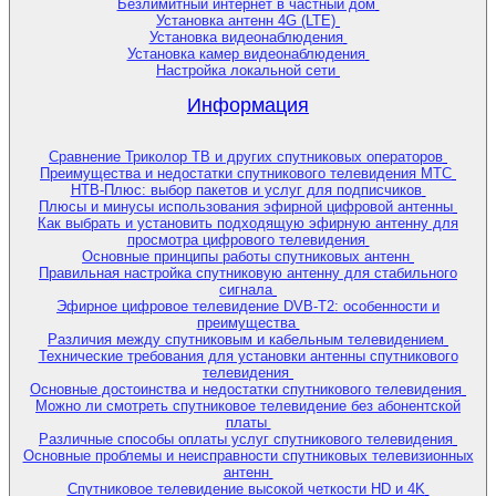
Безлимитный интернет в частный дом
Установка антенн 4G (LTE)
Установка видеонаблюдения
Установка камер видеонаблюдения
Настройка локальной сети
Информация
Сравнение Триколор ТВ и других спутниковых операторов
Преимущества и недостатки спутникового телевидения МТС
НТВ-Плюс: выбор пакетов и услуг для подписчиков
Плюсы и минусы использования эфирной цифровой антенны
Как выбрать и установить подходящую эфирную антенну для
просмотра цифрового телевидения
Основные принципы работы спутниковых антенн
Правильная настройка спутниковую антенну для стабильного
сигнала
Эфирное цифровое телевидение DVB-T2: особенности и
преимущества
Различия между спутниковым и кабельным телевидением
Технические требования для установки антенны спутникового
телевидения
Основные достоинства и недостатки спутникового телевидения
Можно ли смотреть спутниковое телевидение без абонентской
платы
Различные способы оплаты услуг спутникового телевидения
Основные проблемы и неисправности спутниковых телевизионных
антенн
Спутниковое телевидение высокой четкости HD и 4K