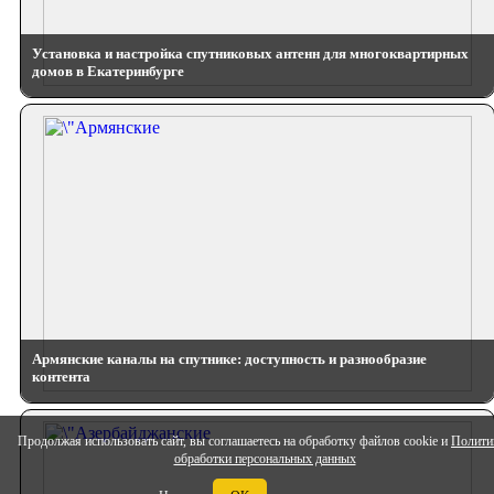
Установка и настройка спутниковых антенн для многоквартирных
домов в Екатеринбурге
Армянские каналы на спутнике: доступность и разнообразие
контента
Продолжая использовать сайт, вы соглашаетесь на обработку файлов cookie и
Полити
обработки персональных данных