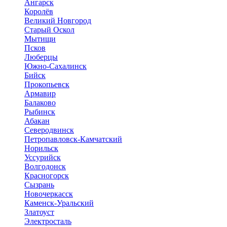
Ангарск
Королёв
Великий Новгород
Старый Оскол
Мытищи
Псков
Люберцы
Южно-Сахалинск
Бийск
Прокопьевск
Армавир
Балаково
Рыбинск
Абакан
Северодвинск
Петропавловск-Камчатский
Норильск
Уссурийск
Волгодонск
Красногорск
Сызрань
Новочеркасск
Каменск-Уральский
Златоуст
Электросталь