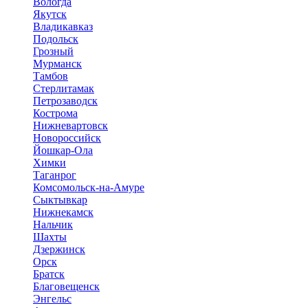
Вологда
Якутск
Владикавказ
Подольск
Грозный
Мурманск
Тамбов
Стерлитамак
Петрозаводск
Кострома
Нижневартовск
Новороссийск
Йошкар-Ола
Химки
Таганрог
Комсомольск-на-Амуре
Сыктывкар
Нижнекамск
Нальчик
Шахты
Дзержинск
Орск
Братск
Благовещенск
Энгельс