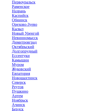
Первоуральск
Раменское
Назрань
Каспийск
Обнинск
Орехово-Зуево
Кызыл
Новый Уренгой
Невинномысск
Димитровград
Октябрьский
Долгопрудный
Ессентуки
Камышин
Муром
Жуковский
Евпатория
Новошахтинск
Северск
Реутов
Пушкино
Артем
Ноябрьск
Ачинск
Бердск