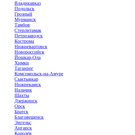
Владикавказ
Подольск
Грозный
Мурманск
Тамбов
Стерлитамак
Петрозаводск
Кострома
Нижневартовск
Новороссийск
Йошкар-Ола
Химки
Таганрог
Комсомольск-на-Амуре
Сыктывкар
Нижнекамск
Нальчик
Шахты
Дзержинск
Орск
Братск
Благовещенск
Энгельс
Ангарск
Королёв