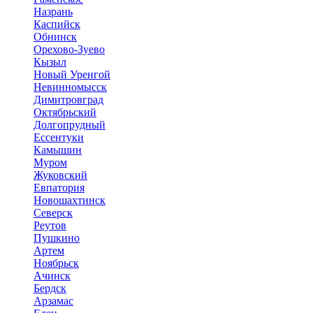
Назрань
Каспийск
Обнинск
Орехово-Зуево
Кызыл
Новый Уренгой
Невинномысск
Димитровград
Октябрьский
Долгопрудный
Ессентуки
Камышин
Муром
Жуковский
Евпатория
Новошахтинск
Северск
Реутов
Пушкино
Артем
Ноябрьск
Ачинск
Бердск
Арзамас