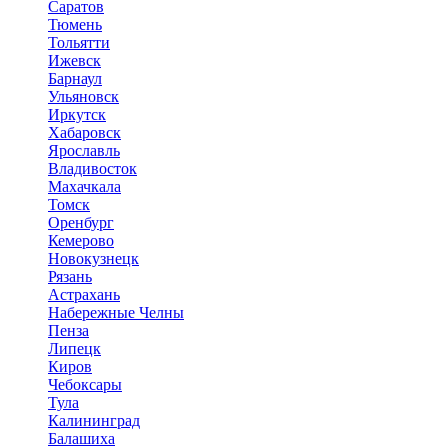
Саратов
Тюмень
Тольятти
Ижевск
Барнаул
Ульяновск
Иркутск
Хабаровск
Ярославль
Владивосток
Махачкала
Томск
Оренбург
Кемерово
Новокузнецк
Рязань
Астрахань
Набережные Челны
Пенза
Липецк
Киров
Чебоксары
Тула
Калининград
Балашиха