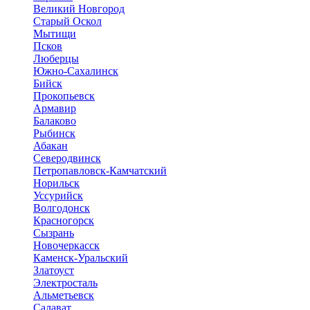
Великий Новгород
Старый Оскол
Мытищи
Псков
Люберцы
Южно-Сахалинск
Бийск
Прокопьевск
Армавир
Балаково
Рыбинск
Абакан
Северодвинск
Петропавловск-Камчатский
Норильск
Уссурийск
Волгодонск
Красногорск
Сызрань
Новочеркасск
Каменск-Уральский
Златоуст
Электросталь
Альметьевск
Салават