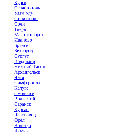
Курск
Севастополь
Улан-Удэ
Ставрополь
Сочи
Тверь
Магнитогорск
Иваново
Брянск
Белгород
Сургут
Владимир
Нижний Тагил
Архангельск
Чита
Симферополь
Калуга
Смоленск
Волжский
Саранск
Курган
Череповец
Орёл
Вологда
Якутск