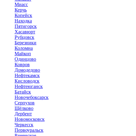
Миасс
Керчь
Копейск
Находка
Пятигорск
Хасавюрт
Рубцовск
Березники
Коломна
Майкоп
Одинцово
Ковров
Домодедово
Нефтекамск
Кисловодск
Нефтеюганск
Батайск
Новочебоксарск
Серпухов
Щёлково
Дербент
Новомосковск
Черкесск
Первоуральск
Раменское