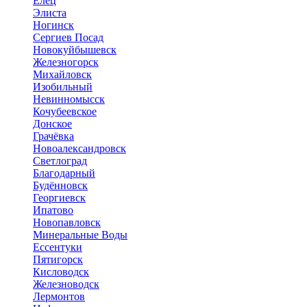
Елец
Элиста
Ногинск
Сергиев Посад
Новокуйбышевск
Железногорск
Михайловск
Изобильный
Невинномысск
Кочубеевское
Донское
Грачёвка
Новоалександровск
Светлоград
Благодарный
Будённовск
Георгиевск
Ипатово
Новопавловск
Минеральные Воды
Ессентуки
Пятигорск
Кисловодск
Железноводск
Лермонтов