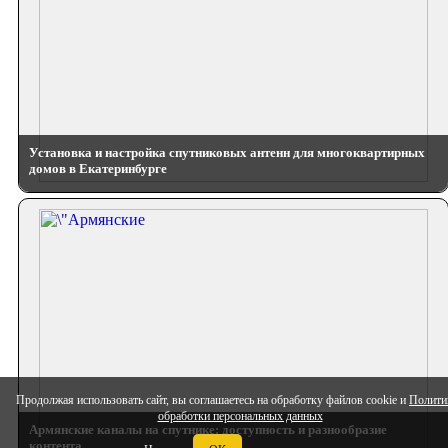
Установка и настройка спутниковых антенн для многоквартирных
домов в Екатеринбурге
Продолжая использовать сайт, вы соглашаетесь на обработку файлов cookie и
Полити
обработки персональных данных
Армянские каналы на спутнике: доступность и разнообразие
контента