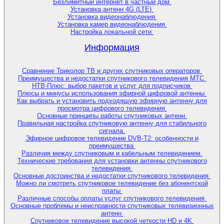
Безлимитный интернет в частный дом
Установка антенн 4G (LTE)
Установка видеонаблюдения
Установка камер видеонаблюдения
Настройка локальной сети
Информация
Сравнение Триколор ТВ и других спутниковых операторов
Преимущества и недостатки спутникового телевидения МТС
НТВ-Плюс: выбор пакетов и услуг для подписчиков
Плюсы и минусы использования эфирной цифровой антенны
Как выбрать и установить подходящую эфирную антенну для
просмотра цифрового телевидения
Основные принципы работы спутниковых антенн
Правильная настройка спутниковую антенну для стабильного
сигнала
Эфирное цифровое телевидение DVB-T2: особенности и
преимущества
Различия между спутниковым и кабельным телевидением
Технические требования для установки антенны спутникового
телевидения
Основные достоинства и недостатки спутникового телевидения
Можно ли смотреть спутниковое телевидение без абонентской
платы
Различные способы оплаты услуг спутникового телевидения
Основные проблемы и неисправности спутниковых телевизионных
антенн
Спутниковое телевидение высокой четкости HD и 4K