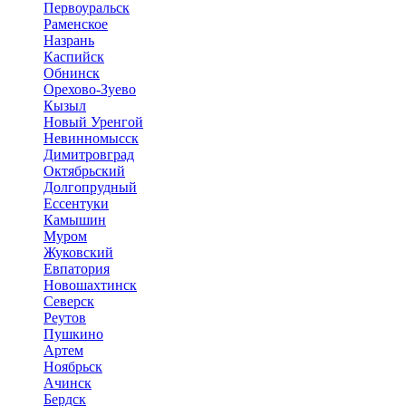
Первоуральск
Раменское
Назрань
Каспийск
Обнинск
Орехово-Зуево
Кызыл
Новый Уренгой
Невинномысск
Димитровград
Октябрьский
Долгопрудный
Ессентуки
Камышин
Муром
Жуковский
Евпатория
Новошахтинск
Северск
Реутов
Пушкино
Артем
Ноябрьск
Ачинск
Бердск