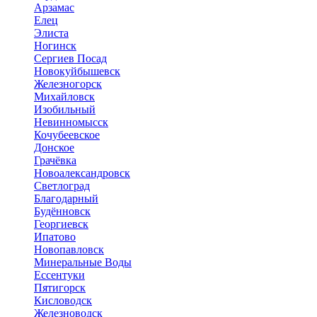
Арзамас
Елец
Элиста
Ногинск
Сергиев Посад
Новокуйбышевск
Железногорск
Михайловск
Изобильный
Невинномысск
Кочубеевское
Донское
Грачёвка
Новоалександровск
Светлоград
Благодарный
Будённовск
Георгиевск
Ипатово
Новопавловск
Минеральные Воды
Ессентуки
Пятигорск
Кисловодск
Железноводск