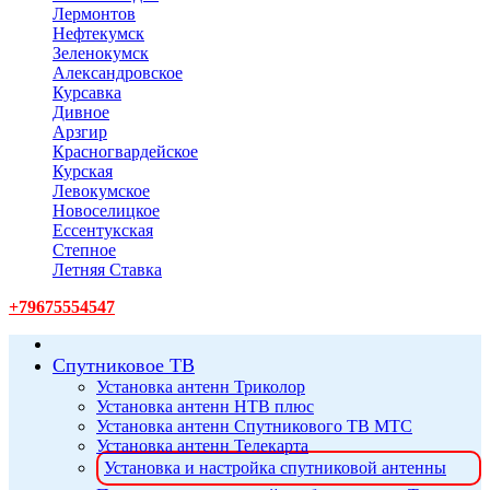
Лермонтов
Нефтекумск
Зеленокумск
Александровское
Курсавка
Дивное
Арзгир
Красногвардейское
Курская
Левокумское
Новоселицкое
Ессентукская
Степное
Летняя Ставка
+79675554547
Спутниковое ТВ
Установка антенн Триколор
Установка антенн НТВ плюс
Установка антенн Спутникового ТВ МТС
Установка антенн Телекарта
Установка и настройка спутниковой антенны