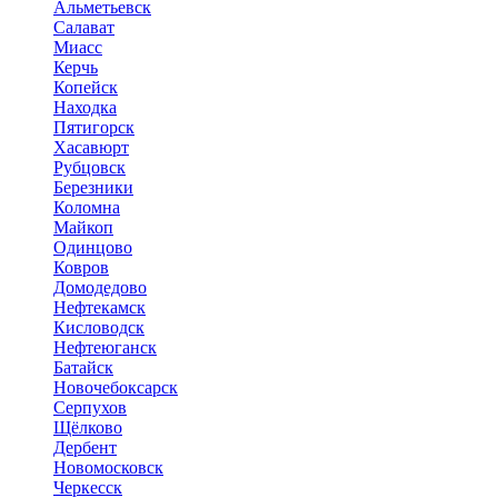
Альметьевск
Салават
Миасс
Керчь
Копейск
Находка
Пятигорск
Хасавюрт
Рубцовск
Березники
Коломна
Майкоп
Одинцово
Ковров
Домодедово
Нефтекамск
Кисловодск
Нефтеюганск
Батайск
Новочебоксарск
Серпухов
Щёлково
Дербент
Новомосковск
Черкесск