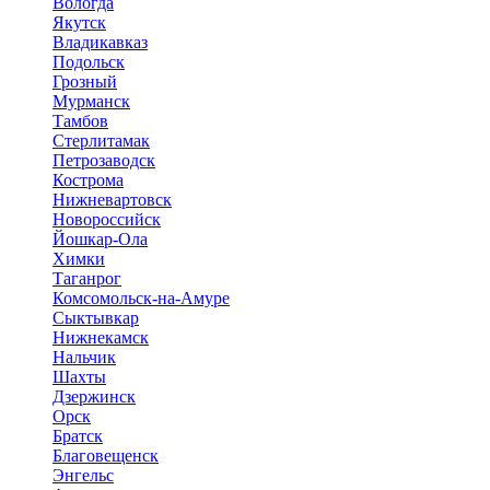
Вологда
Якутск
Владикавказ
Подольск
Грозный
Мурманск
Тамбов
Стерлитамак
Петрозаводск
Кострома
Нижневартовск
Новороссийск
Йошкар-Ола
Химки
Таганрог
Комсомольск-на-Амуре
Сыктывкар
Нижнекамск
Нальчик
Шахты
Дзержинск
Орск
Братск
Благовещенск
Энгельс