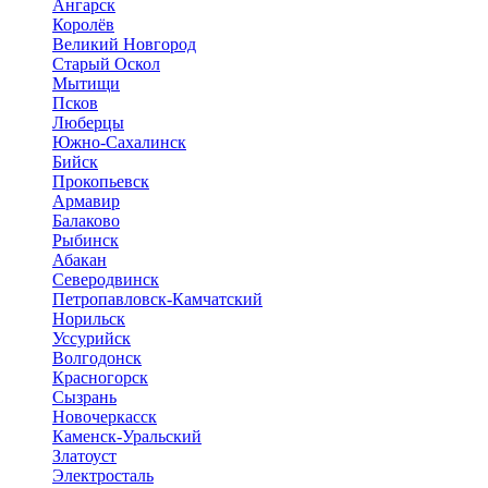
Ангарск
Королёв
Великий Новгород
Старый Оскол
Мытищи
Псков
Люберцы
Южно-Сахалинск
Бийск
Прокопьевск
Армавир
Балаково
Рыбинск
Абакан
Северодвинск
Петропавловск-Камчатский
Норильск
Уссурийск
Волгодонск
Красногорск
Сызрань
Новочеркасск
Каменск-Уральский
Златоуст
Электросталь