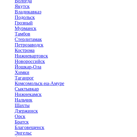
Вологда
Якутск
Владикавказ
Подольск
Грозный
Мурманск
Тамбов
Стерлитамак
Петрозаводск
Кострома
Нижневартовск
Новороссийск
Йошкар-Ола
Химки
Таганрог
Комсомольск-на-Амуре
Сыктывкар
Нижнекамск
Нальчик
Шахты
Дзержинск
Орск
Братск
Благовещенск
Энгельс