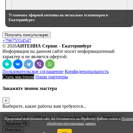
Установка эфирной антенны на несколько телевизоров в
Екатеринбурге
Получить консультацию
+79675554547
© 2026
АНТЕННА Сервис - Екатеринбург
Информация на данном сайте носит информационный
характер и не является офертой.
Пользовательское соглашение
Конфиденциальность
Стать мастером
Наши партнеры
Закажите звонок мастера
×
Выберите, какие работы вам требуются...
Триколор ТВ
НТВ плюс
Спутниковое ТВ МТС
Телекарта
Продолжая использовать сайт, вы соглашаетесь на обработку файлов cookie и
Полити
обработки персональных данных
Эфирное ТВ
Очистить