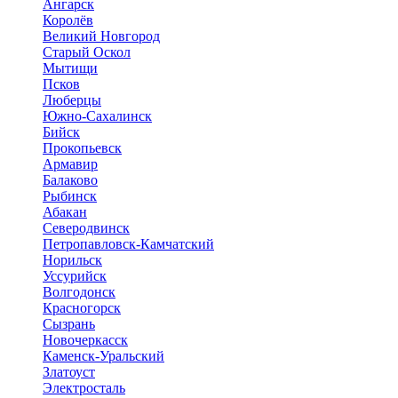
Ангарск
Королёв
Великий Новгород
Старый Оскол
Мытищи
Псков
Люберцы
Южно-Сахалинск
Бийск
Прокопьевск
Армавир
Балаково
Рыбинск
Абакан
Северодвинск
Петропавловск-Камчатский
Норильск
Уссурийск
Волгодонск
Красногорск
Сызрань
Новочеркасск
Каменск-Уральский
Златоуст
Электросталь