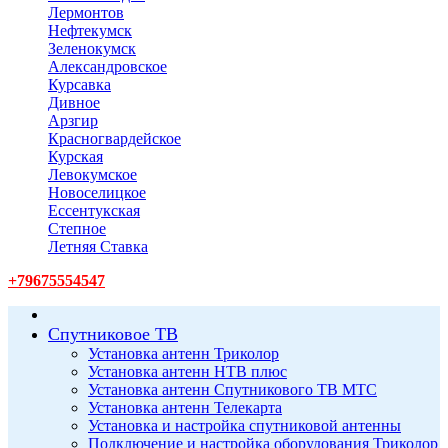
Лермонтов
Нефтекумск
Зеленокумск
Александровское
Курсавка
Дивное
Арзгир
Красногвардейское
Курская
Левокумское
Новоселицкое
Ессентукская
Степное
Летняя Ставка
+79675554547
Спутниковое ТВ
Установка антенн Триколор
Установка антенн НТВ плюс
Установка антенн Спутникового ТВ МТС
Установка антенн Телекарта
Установка и настройка спутниковой антенны
Подключение и настройка оборудования Триколор