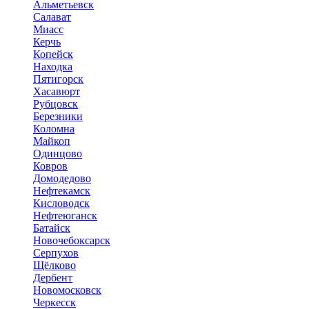
Альметьевск
Салават
Миасс
Керчь
Копейск
Находка
Пятигорск
Хасавюрт
Рубцовск
Березники
Коломна
Майкоп
Одинцово
Ковров
Домодедово
Нефтекамск
Кисловодск
Нефтеюганск
Батайск
Новочебоксарск
Серпухов
Щёлково
Дербент
Новомосковск
Черкесск