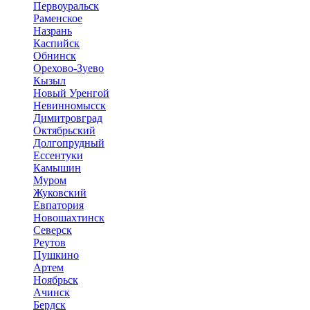
Первоуральск
Раменское
Назрань
Каспийск
Обнинск
Орехово-Зуево
Кызыл
Новый Уренгой
Невинномысск
Димитровград
Октябрьский
Долгопрудный
Ессентуки
Камышин
Муром
Жуковский
Евпатория
Новошахтинск
Северск
Реутов
Пушкино
Артем
Ноябрьск
Ачинск
Бердск