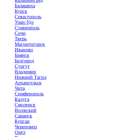
Калининград
Балашиха
Курск
Севастополь
Улан-Удэ
Ставрополь
Сочи
Тверь
Магнитогорск
Иваново
Брянск
Белгород
Сургут
Владимир
Нижний Тагил
Архангельск
Чита
Симферополь
Калуга
Смоленск
Волжский
Саранск
Курган
Череповец
Орёл