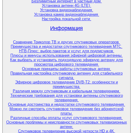
Безлимитный интернет в частный дом
Установка антенн 4G (LTE)
Установка видеонаблюдения
Установка камер видеонаблюдения
Настройка локальной сети
Информация
Сравнение Триколор ТВ и других спутниковых операторов
Преимущества и недостатки спутникового телевидения МТС
НТВ-Плюс: выбор пакетов и услуг для подписчиков
Плюсы и минусы использования эфирной цифровой антенны
Как выбрать и установить подходящую эфирную антенну для
просмотра цифрового телевидения
Основные принципы работы спутниковых антенн
Правильная настройка спутниковую антенну для стабильного
сигнала
Эфирное цифровое телевидение DVB-T2: особенности и
преимущества
Различия между спутниковым и кабельным телевидением
Технические требования для установки антенны спутникового
телевидения
Основные достоинства и недостатки спутникового телевидения
Можно ли смотреть спутниковое телевидение без абонентской
платы
Различные способы оплаты услуг спутникового телевидения
Основные проблемы и неисправности спутниковых телевизионных
антенн
Спутниковое телевидение высокой четкости HD и 4K