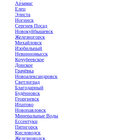
Арзамас
Елец
Элиста
Ногинск
Сергиев Посад
Новокуйбышевск
Железногорск
Михайловск
Изобильный
Невинномысск
Кочубеевское
Донское
Грачёвка
Новоалександровск
Светлоград
Благодарный
Будённовск
Георгиевск
Ипатово
Новопавловск
Минеральные Воды
Ессентуки
Пятигорск
Кисловодск
Железноводск