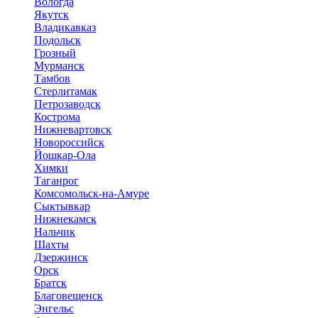
Вологда
Якутск
Владикавказ
Подольск
Грозный
Мурманск
Тамбов
Стерлитамак
Петрозаводск
Кострома
Нижневартовск
Новороссийск
Йошкар-Ола
Химки
Таганрог
Комсомольск-на-Амуре
Сыктывкар
Нижнекамск
Нальчик
Шахты
Дзержинск
Орск
Братск
Благовещенск
Энгельс