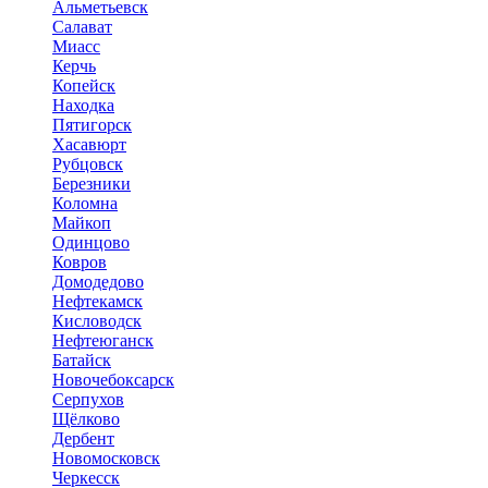
Альметьевск
Салават
Миасс
Керчь
Копейск
Находка
Пятигорск
Хасавюрт
Рубцовск
Березники
Коломна
Майкоп
Одинцово
Ковров
Домодедово
Нефтекамск
Кисловодск
Нефтеюганск
Батайск
Новочебоксарск
Серпухов
Щёлково
Дербент
Новомосковск
Черкесск