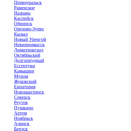
Первоуральск
Раменское
Назрань
Каспийск
Обнинск
Орехово-Зуево
Кызыл
Новый Уренгой
Невинномысск
Димитровград
Октябрьский
Долгопрудный
Ессентуки
Камышин
Муром
Жуковский
Евпатория
Новошахтинск
Северск
Реутов
Пушкино
Артем
Ноябрьск
Ачинск
Бердск