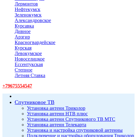
Лермонтов
Нефтекумск
Зеленокумск
Александровское
Курсавка
Дивное
Арзгир
Красногвардейское
Курская
Левокумское
Новоселицкое
Ессентукская
Степное
Летняя Ставка
+79675554547
Спутниковое ТВ
Установка антенн Триколор
Установка антенн НТВ плюс
Установка антенн Спутникового ТВ МТС
Установка антенн Телекарта
Установка и настройка спутниковой антенны
Подключение и настройка оборудования Триколор