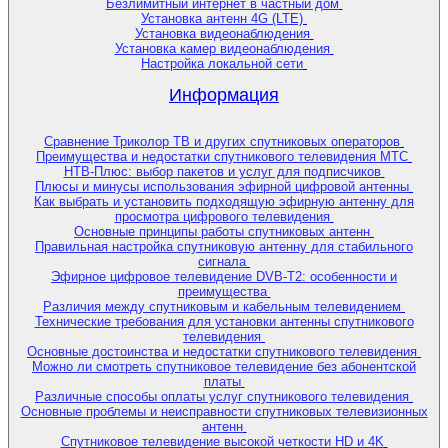
Безлимитный интернет в частный дом
Установка антенн 4G (LTE)
Установка видеонаблюдения
Установка камер видеонаблюдения
Настройка локальной сети
Информация
Сравнение Триколор ТВ и других спутниковых операторов
Преимущества и недостатки спутникового телевидения МТС
НТВ-Плюс: выбор пакетов и услуг для подписчиков
Плюсы и минусы использования эфирной цифровой антенны
Как выбрать и установить подходящую эфирную антенну для
просмотра цифрового телевидения
Основные принципы работы спутниковых антенн
Правильная настройка спутниковую антенну для стабильного
сигнала
Эфирное цифровое телевидение DVB-T2: особенности и
преимущества
Различия между спутниковым и кабельным телевидением
Технические требования для установки антенны спутникового
телевидения
Основные достоинства и недостатки спутникового телевидения
Можно ли смотреть спутниковое телевидение без абонентской
платы
Различные способы оплаты услуг спутникового телевидения
Основные проблемы и неисправности спутниковых телевизионных
антенн
Спутниковое телевидение высокой четкости HD и 4K