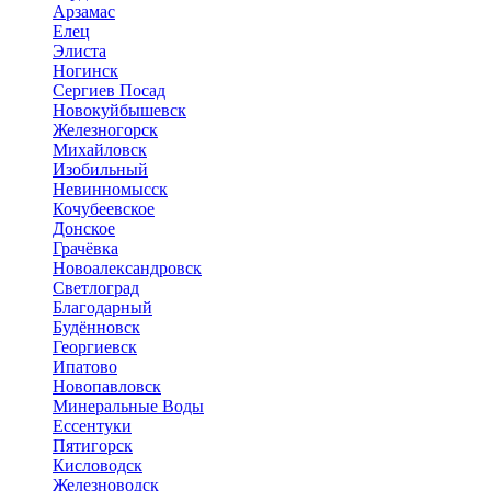
Арзамас
Елец
Элиста
Ногинск
Сергиев Посад
Новокуйбышевск
Железногорск
Михайловск
Изобильный
Невинномысск
Кочубеевское
Донское
Грачёвка
Новоалександровск
Светлоград
Благодарный
Будённовск
Георгиевск
Ипатово
Новопавловск
Минеральные Воды
Ессентуки
Пятигорск
Кисловодск
Железноводск