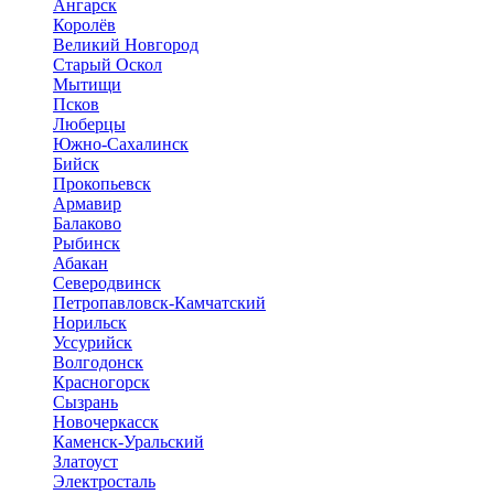
Ангарск
Королёв
Великий Новгород
Старый Оскол
Мытищи
Псков
Люберцы
Южно-Сахалинск
Бийск
Прокопьевск
Армавир
Балаково
Рыбинск
Абакан
Северодвинск
Петропавловск-Камчатский
Норильск
Уссурийск
Волгодонск
Красногорск
Сызрань
Новочеркасск
Каменск-Уральский
Златоуст
Электросталь