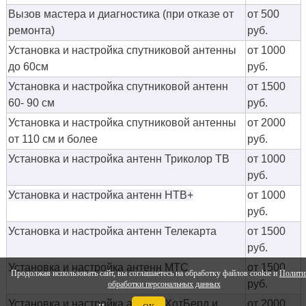
Вызов мастера и диагностика (при отказе от
от 500
ремонта)
руб.
Установка и настройка спутниковой антенны
от 1000
до 60см
руб.
Установка и настройка спутниковой антенн
от 1500
60- 90 см
руб.
Установка и настройка спутниковой антенны
от 2000
от 110 см и более
руб.
Установка и настройка антенн Триколор ТВ
от 1000
руб.
Установка и настройка антенн НТВ+
от 1000
руб.
Установка и настройка антенн Телекарта
от 1500
руб.
Установка и настройка антенн МТС
от 1500
Продолжая использовать сайт, вы соглашаетесь на обработку файлов cookie и
Полити
руб.
обработки персональных данных
Установка и настройка антенн ХотБерд и
от 2000