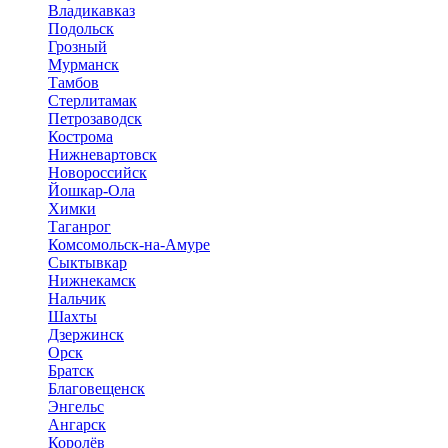
Владикавказ
Подольск
Грозный
Мурманск
Тамбов
Стерлитамак
Петрозаводск
Кострома
Нижневартовск
Новороссийск
Йошкар-Ола
Химки
Таганрог
Комсомольск-на-Амуре
Сыктывкар
Нижнекамск
Нальчик
Шахты
Дзержинск
Орск
Братск
Благовещенск
Энгельс
Ангарск
Королёв