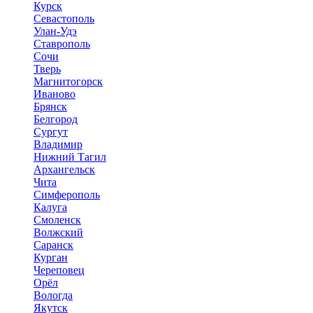
Курск
Севастополь
Улан-Удэ
Ставрополь
Сочи
Тверь
Магнитогорск
Иваново
Брянск
Белгород
Сургут
Владимир
Нижний Тагил
Архангельск
Чита
Симферополь
Калуга
Смоленск
Волжский
Саранск
Курган
Череповец
Орёл
Вологда
Якутск