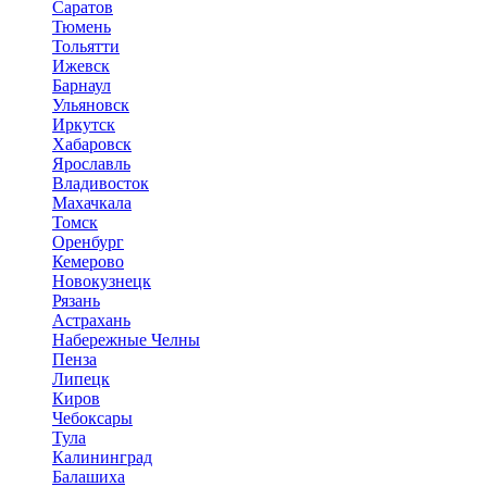
Саратов
Тюмень
Тольятти
Ижевск
Барнаул
Ульяновск
Иркутск
Хабаровск
Ярославль
Владивосток
Махачкала
Томск
Оренбург
Кемерово
Новокузнецк
Рязань
Астрахань
Набережные Челны
Пенза
Липецк
Киров
Чебоксары
Тула
Калининград
Балашиха