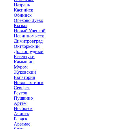
Назрань
Каспийск
Обнинск
Орехово-Зуево
Кызыл
Новый Уренгой
Невинномысск
Димитровград
Октябрьский
Долгопрудный
Ессентуки
Камышин
Муром
Жуковский
Евпатория
Новошахтинск
Северск
Реутов
Пушкино
Артем
Ноябрьск
Ачинск
Бердск
Арзамас