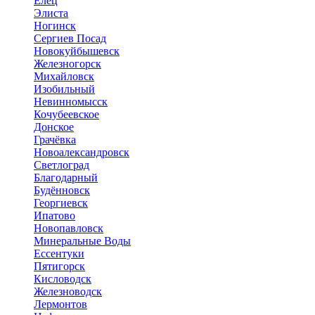
Елец
Элиста
Ногинск
Сергиев Посад
Новокуйбышевск
Железногорск
Михайловск
Изобильный
Невинномысск
Кочубеевское
Донское
Грачёвка
Новоалександровск
Светлоград
Благодарный
Будённовск
Георгиевск
Ипатово
Новопавловск
Минеральные Воды
Ессентуки
Пятигорск
Кисловодск
Железноводск
Лермонтов