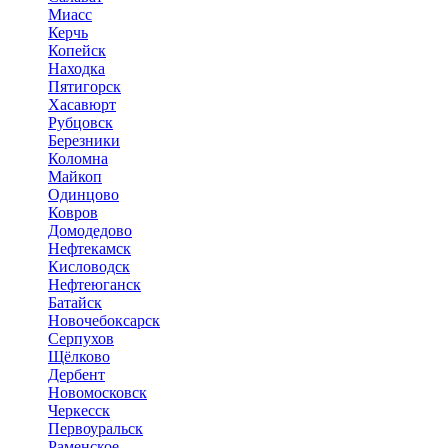
Миасс
Керчь
Копейск
Находка
Пятигорск
Хасавюрт
Рубцовск
Березники
Коломна
Майкоп
Одинцово
Ковров
Домодедово
Нефтекамск
Кисловодск
Нефтеюганск
Батайск
Новочебоксарск
Серпухов
Щёлково
Дербент
Новомосковск
Черкесск
Первоуральск
Раменское