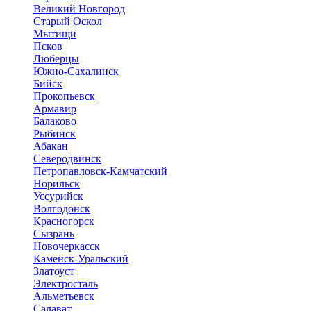
Великий Новгород
Старый Оскол
Мытищи
Псков
Люберцы
Южно-Сахалинск
Бийск
Прокопьевск
Армавир
Балаково
Рыбинск
Абакан
Северодвинск
Петропавловск-Камчатский
Норильск
Уссурийск
Волгодонск
Красногорск
Сызрань
Новочеркасск
Каменск-Уральский
Златоуст
Электросталь
Альметьевск
Салават