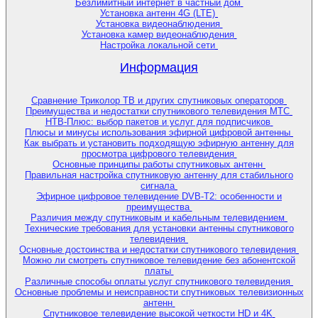
Безлимитный интернет в частный дом
Установка антенн 4G (LTE)
Установка видеонаблюдения
Установка камер видеонаблюдения
Настройка локальной сети
Информация
Сравнение Триколор ТВ и других спутниковых операторов
Преимущества и недостатки спутникового телевидения МТС
НТВ-Плюс: выбор пакетов и услуг для подписчиков
Плюсы и минусы использования эфирной цифровой антенны
Как выбрать и установить подходящую эфирную антенну для
просмотра цифрового телевидения
Основные принципы работы спутниковых антенн
Правильная настройка спутниковую антенну для стабильного
сигнала
Эфирное цифровое телевидение DVB-T2: особенности и
преимущества
Различия между спутниковым и кабельным телевидением
Технические требования для установки антенны спутникового
телевидения
Основные достоинства и недостатки спутникового телевидения
Можно ли смотреть спутниковое телевидение без абонентской
платы
Различные способы оплаты услуг спутникового телевидения
Основные проблемы и неисправности спутниковых телевизионных
антенн
Спутниковое телевидение высокой четкости HD и 4K