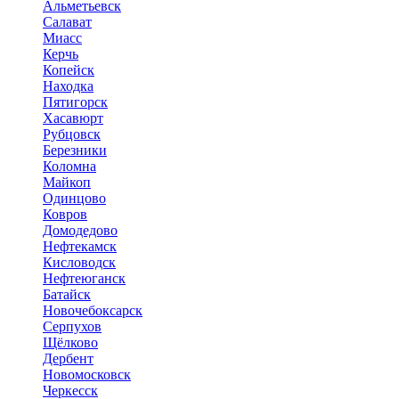
Альметьевск
Салават
Миасс
Керчь
Копейск
Находка
Пятигорск
Хасавюрт
Рубцовск
Березники
Коломна
Майкоп
Одинцово
Ковров
Домодедово
Нефтекамск
Кисловодск
Нефтеюганск
Батайск
Новочебоксарск
Серпухов
Щёлково
Дербент
Новомосковск
Черкесск