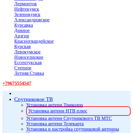
Лермонтов
Нефтекумск
Зеленокумск
Александровское
Курсавка
Дивное
Арзгир
Красногвардейское
Курская
Левокумское
Новоселицкое
Ессентукская
Степное
Летняя Ставка
+79675554547
Спутниковое ТВ
Установка антенн Триколор
Установка антенн НТВ плюс
Установка антенн Спутникового ТВ МТС
Установка антенн Телекарта
Установка и настройка спутниковой антенны