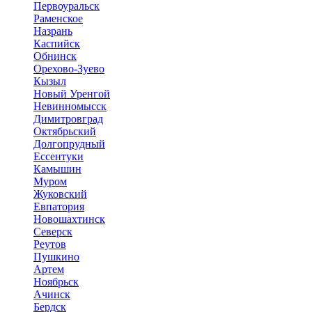
Первоуральск
Раменское
Назрань
Каспийск
Обнинск
Орехово-Зуево
Кызыл
Новый Уренгой
Невинномысск
Димитровград
Октябрьский
Долгопрудный
Ессентуки
Камышин
Муром
Жуковский
Евпатория
Новошахтинск
Северск
Реутов
Пушкино
Артем
Ноябрьск
Ачинск
Бердск