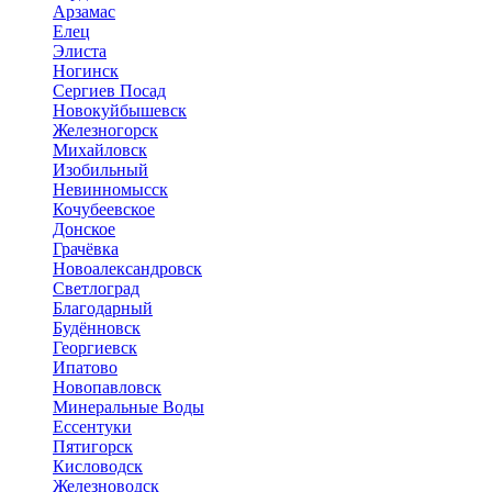
Арзамас
Елец
Элиста
Ногинск
Сергиев Посад
Новокуйбышевск
Железногорск
Михайловск
Изобильный
Невинномысск
Кочубеевское
Донское
Грачёвка
Новоалександровск
Светлоград
Благодарный
Будённовск
Георгиевск
Ипатово
Новопавловск
Минеральные Воды
Ессентуки
Пятигорск
Кисловодск
Железноводск