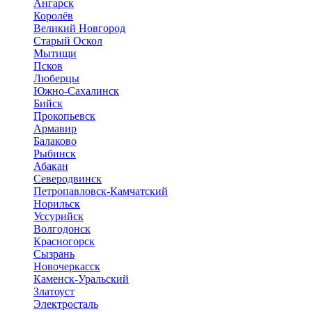
Ангарск
Королёв
Великий Новгород
Старый Оскол
Мытищи
Псков
Люберцы
Южно-Сахалинск
Бийск
Прокопьевск
Армавир
Балаково
Рыбинск
Абакан
Северодвинск
Петропавловск-Камчатский
Норильск
Уссурийск
Волгодонск
Красногорск
Сызрань
Новочеркасск
Каменск-Уральский
Златоуст
Электросталь