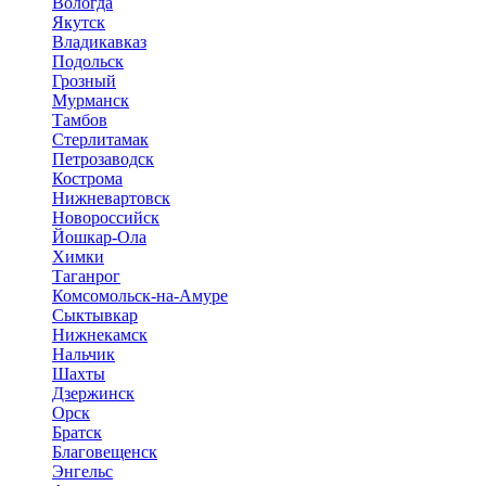
Вологда
Якутск
Владикавказ
Подольск
Грозный
Мурманск
Тамбов
Стерлитамак
Петрозаводск
Кострома
Нижневартовск
Новороссийск
Йошкар-Ола
Химки
Таганрог
Комсомольск-на-Амуре
Сыктывкар
Нижнекамск
Нальчик
Шахты
Дзержинск
Орск
Братск
Благовещенск
Энгельс