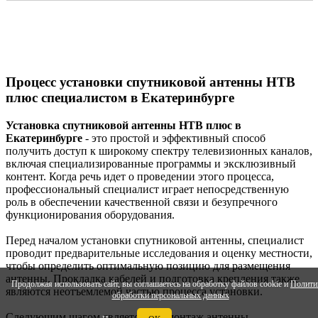
Процесс установки спутниковой антенны НТВ
плюс специалистом в Екатеринбурге
Установка спутниковой антенны НТВ плюс в
Екатеринбурге
- это простой и эффективный способ
получить доступ к широкому спектру телевизионных каналов,
включая специализированные программы и эксклюзивный
контент. Когда речь идет о проведении этого процесса,
профессиональный специалист играет непосредственную
роль в обеспечении качественной связи и безупречного
функционирования оборудования.
Перед началом установки спутниковой антенны, специалист
проводит предварительные исследования и оценку местности,
чтобы определить оптимальную позицию для размещения
антенны. Прокладка кабелей и подготовка крепления также
Продолжая использовать сайт, вы соглашаетесь на обработку файлов cookie и
Полити
являются неотъемлемой частью процесса установки.
обработки персональных данных
Следующим шагом является сам монтаж антенны.