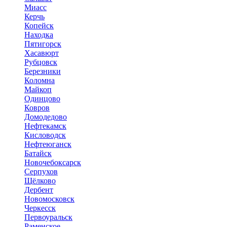
Миасс
Керчь
Копейск
Находка
Пятигорск
Хасавюрт
Рубцовск
Березники
Коломна
Майкоп
Одинцово
Ковров
Домодедово
Нефтекамск
Кисловодск
Нефтеюганск
Батайск
Новочебоксарск
Серпухов
Щёлково
Дербент
Новомосковск
Черкесск
Первоуральск
Раменское