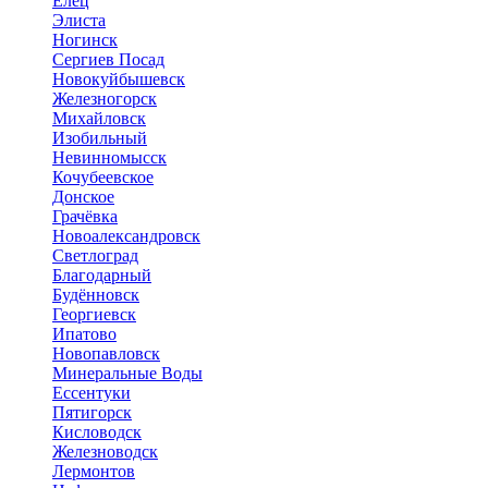
Елец
Элиста
Ногинск
Сергиев Посад
Новокуйбышевск
Железногорск
Михайловск
Изобильный
Невинномысск
Кочубеевское
Донское
Грачёвка
Новоалександровск
Светлоград
Благодарный
Будённовск
Георгиевск
Ипатово
Новопавловск
Минеральные Воды
Ессентуки
Пятигорск
Кисловодск
Железноводск
Лермонтов