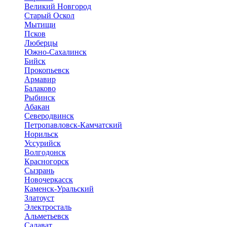
Великий Новгород
Старый Оскол
Мытищи
Псков
Люберцы
Южно-Сахалинск
Бийск
Прокопьевск
Армавир
Балаково
Рыбинск
Абакан
Северодвинск
Петропавловск-Камчатский
Норильск
Уссурийск
Волгодонск
Красногорск
Сызрань
Новочеркасск
Каменск-Уральский
Златоуст
Электросталь
Альметьевск
Салават