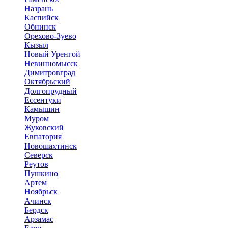
Назрань
Каспийск
Обнинск
Орехово-Зуево
Кызыл
Новый Уренгой
Невинномысск
Димитровград
Октябрьский
Долгопрудный
Ессентуки
Камышин
Муром
Жуковский
Евпатория
Новошахтинск
Северск
Реутов
Пушкино
Артем
Ноябрьск
Ачинск
Бердск
Арзамас