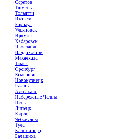
Саратов
Тюмень
Тольятти
Ижевск
Барнаул
Ульяновск
Иркутск
Хабаровск
Ярославль
Владивосток
Махачкала
Томск
Оренбург
Кемерово
Новокузнецк
Рязань
Астрахань
Набережные Челны
Пенза
Липецк
Киров
Чебоксары
Тула
Калининград
Балашиха