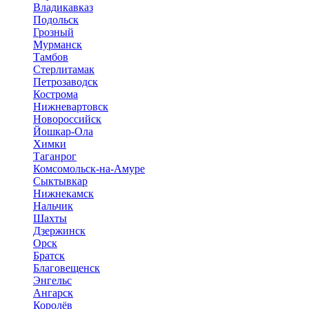
Владикавказ
Подольск
Грозный
Мурманск
Тамбов
Стерлитамак
Петрозаводск
Кострома
Нижневартовск
Новороссийск
Йошкар-Ола
Химки
Таганрог
Комсомольск-на-Амуре
Сыктывкар
Нижнекамск
Нальчик
Шахты
Дзержинск
Орск
Братск
Благовещенск
Энгельс
Ангарск
Королёв