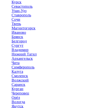
Курск
Севастополь
Улан-Удэ
Ставрополь
Сочи
Тверь
Магнитогорск
Иваново
Брянск
Белгород
Сургут
Владимир
Нижний Тагил
Архангельск
Чита
Симферополь
Калуга
Смоленск
Волжский
Саранск
Курган
Череповец
Орёл
Вологда
Якутск