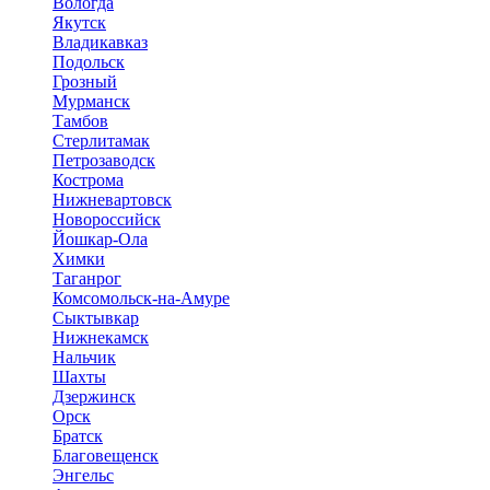
Вологда
Якутск
Владикавказ
Подольск
Грозный
Мурманск
Тамбов
Стерлитамак
Петрозаводск
Кострома
Нижневартовск
Новороссийск
Йошкар-Ола
Химки
Таганрог
Комсомольск-на-Амуре
Сыктывкар
Нижнекамск
Нальчик
Шахты
Дзержинск
Орск
Братск
Благовещенск
Энгельс