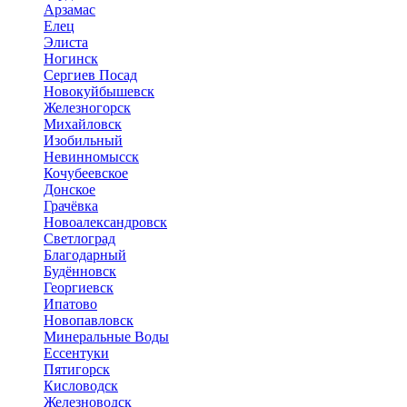
Арзамас
Елец
Элиста
Ногинск
Сергиев Посад
Новокуйбышевск
Железногорск
Михайловск
Изобильный
Невинномысск
Кочубеевское
Донское
Грачёвка
Новоалександровск
Светлоград
Благодарный
Будённовск
Георгиевск
Ипатово
Новопавловск
Минеральные Воды
Ессентуки
Пятигорск
Кисловодск
Железноводск