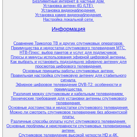
Безлимитный интернет в частный дом
Установка антенн 4G (LTE)
Установка видеонаблюдения
Установка камер видеонаблюдения
Настройка локальной сети
Информация
Сравнение Триколор ТВ и других спутниковых операторов
Преимущества и недостатки спутникового телевидения МТС
НТВ-Плюс: выбор пакетов и услуг для подписчиков
Плюсы и минусы использования эфирной цифровой антенны
Как выбрать и установить подходящую эфирную антенну для
просмотра цифрового телевидения
Основные принципы работы спутниковых антенн
Правильная настройка спутниковую антенну для стабильного
сигнала
Эфирное цифровое телевидение DVB-T2: особенности и
преимущества
Различия между спутниковым и кабельным телевидением
Технические требования для установки антенны спутникового
телевидения
Основные достоинства и недостатки спутникового телевидения
Можно ли смотреть спутниковое телевидение без абонентской
платы
Различные способы оплаты услуг спутникового телевидения
Основные проблемы и неисправности спутниковых телевизионных
антенн
Спутниковое телевидение высокой четкости HD и 4K