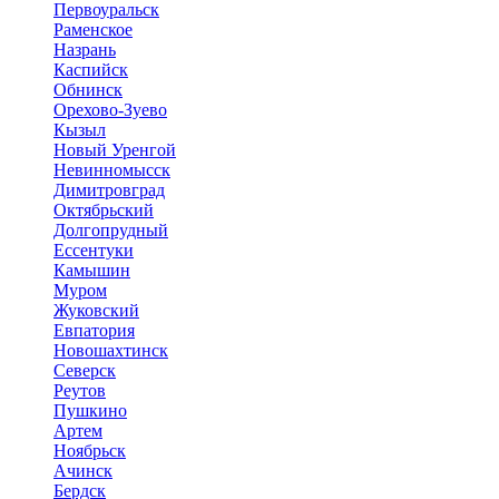
Первоуральск
Раменское
Назрань
Каспийск
Обнинск
Орехово-Зуево
Кызыл
Новый Уренгой
Невинномысск
Димитровград
Октябрьский
Долгопрудный
Ессентуки
Камышин
Муром
Жуковский
Евпатория
Новошахтинск
Северск
Реутов
Пушкино
Артем
Ноябрьск
Ачинск
Бердск