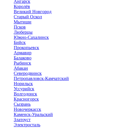
Ангарск
Королёв
Великий Новгород
Старый Оскол
Мытищи
Псков
Люберцы
Южно-Сахалинск
Бийск
Прокопьевск
Армавир
Балаково
Рыбинск
Абакан
Северодвинск
Петропавловск-Камчатский
Норильск
Уссурийск
Волгодонск
Красногорск
Сызрань
Новочеркасск
Каменск-Уральский
Златоуст
Электросталь