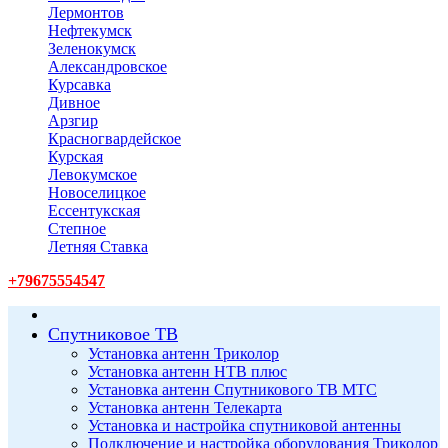
Лермонтов
Нефтекумск
Зеленокумск
Александровское
Курсавка
Дивное
Арзгир
Красногвардейское
Курская
Левокумское
Новоселицкое
Ессентукская
Степное
Летняя Ставка
+79675554547
Спутниковое ТВ
Установка антенн Триколор
Установка антенн НТВ плюс
Установка антенн Спутникового ТВ МТС
Установка антенн Телекарта
Установка и настройка спутниковой антенны
Подключение и настройка оборудования Триколор