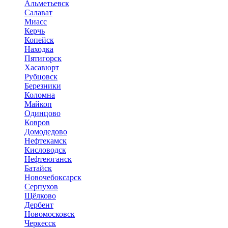
Альметьевск
Салават
Миасс
Керчь
Копейск
Находка
Пятигорск
Хасавюрт
Рубцовск
Березники
Коломна
Майкоп
Одинцово
Ковров
Домодедово
Нефтекамск
Кисловодск
Нефтеюганск
Батайск
Новочебоксарск
Серпухов
Щёлково
Дербент
Новомосковск
Черкесск