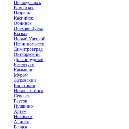
Первоуральск
Раменское
Назрань
Каспийск
Обнинск
Орехово-Зуево
Кызыл
Новый Уренгой
Невинномысск
Димитровград
Октябрьский
Долгопрудный
Ессентуки
Камышин
Муром
Жуковский
Евпатория
Новошахтинск
Северск
Реутов
Пушкино
Артем
Ноябрьск
Ачинск
Бердск