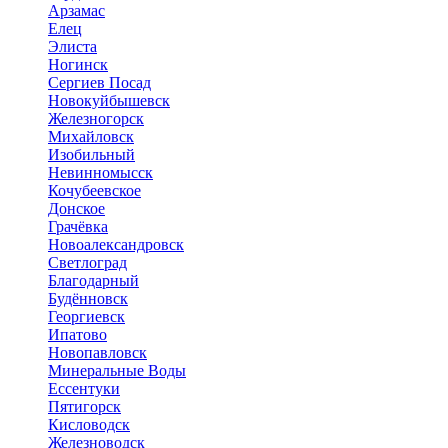
Арзамас
Елец
Элиста
Ногинск
Сергиев Посад
Новокуйбышевск
Железногорск
Михайловск
Изобильный
Невинномысск
Кочубеевское
Донское
Грачёвка
Новоалександровск
Светлоград
Благодарный
Будённовск
Георгиевск
Ипатово
Новопавловск
Минеральные Воды
Ессентуки
Пятигорск
Кисловодск
Железноводск