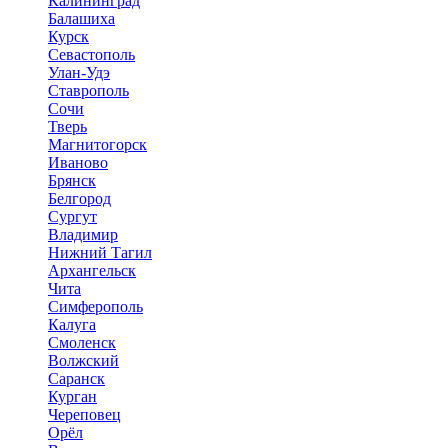
Калининград
Балашиха
Курск
Севастополь
Улан-Удэ
Ставрополь
Сочи
Тверь
Магнитогорск
Иваново
Брянск
Белгород
Сургут
Владимир
Нижний Тагил
Архангельск
Чита
Симферополь
Калуга
Смоленск
Волжский
Саранск
Курган
Череповец
Орёл