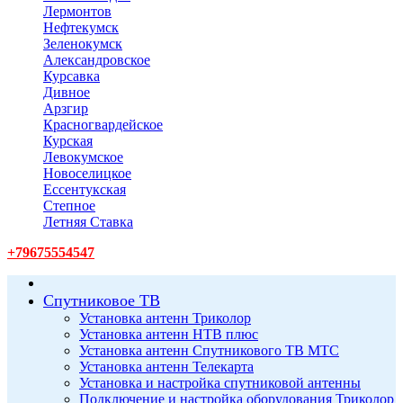
Лермонтов
Нефтекумск
Зеленокумск
Александровское
Курсавка
Дивное
Арзгир
Красногвардейское
Курская
Левокумское
Новоселицкое
Ессентукская
Степное
Летняя Ставка
+79675554547
Спутниковое ТВ
Установка антенн Триколор
Установка антенн НТВ плюс
Установка антенн Спутникового ТВ МТС
Установка антенн Телекарта
Установка и настройка спутниковой антенны
Подключение и настройка оборудования Триколор