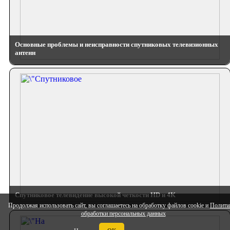
Основные проблемы и неисправности спутниковых телевизионных
антенн
Спутниковое телевидение высокой четкости HD и 4K
Продолжая использовать сайт, вы соглашаетесь на обработку файлов cookie и
Полити
обработки персональных данных