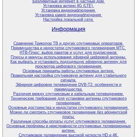
Безлимитный интернет в частный дом
Установка антенн 4G (LTE)
Установка видеонаблюдения
Установка камер видеонаблюдения
Настройка локальной сети
Информация
Сравнение Триколор ТВ и других спутниковых операторов
Преимущества и недостатки спутникового телевидения МТС
НТВ-Плюс: выбор пакетов и услуг для подписчиков
Плюсы и минусы использования эфирной цифровой антенны
Как выбрать и установить подходящую эфирную антенну для
просмотра цифрового телевидения
Основные принципы работы спутниковых антенн
Правильная настройка спутниковую антенну для стабильного
сигнала
Эфирное цифровое телевидение DVB-T2: особенности и
преимущества
Различия между спутниковым и кабельным телевидением
Технические требования для установки антенны спутникового
телевидения
Основные достоинства и недостатки спутникового телевидения
Можно ли смотреть спутниковое телевидение без абонентской
платы
Различные способы оплаты услуг спутникового телевидения
Основные проблемы и неисправности спутниковых телевизионных
антенн
Спутниковое телевидение высокой четкости HD и 4K