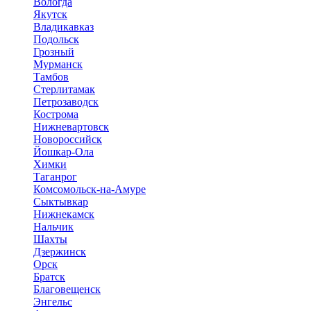
Вологда
Якутск
Владикавказ
Подольск
Грозный
Мурманск
Тамбов
Стерлитамак
Петрозаводск
Кострома
Нижневартовск
Новороссийск
Йошкар-Ола
Химки
Таганрог
Комсомольск-на-Амуре
Сыктывкар
Нижнекамск
Нальчик
Шахты
Дзержинск
Орск
Братск
Благовещенск
Энгельс