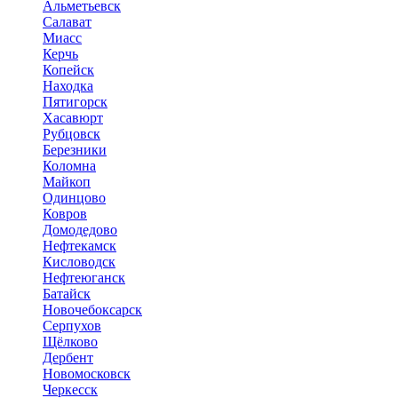
Альметьевск
Салават
Миасс
Керчь
Копейск
Находка
Пятигорск
Хасавюрт
Рубцовск
Березники
Коломна
Майкоп
Одинцово
Ковров
Домодедово
Нефтекамск
Кисловодск
Нефтеюганск
Батайск
Новочебоксарск
Серпухов
Щёлково
Дербент
Новомосковск
Черкесск