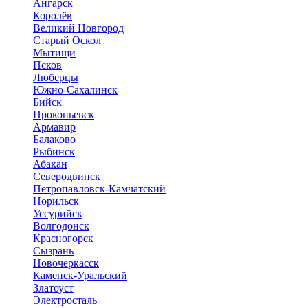
Ангарск
Королёв
Великий Новгород
Старый Оскол
Мытищи
Псков
Люберцы
Южно-Сахалинск
Бийск
Прокопьевск
Армавир
Балаково
Рыбинск
Абакан
Северодвинск
Петропавловск-Камчатский
Норильск
Уссурийск
Волгодонск
Красногорск
Сызрань
Новочеркасск
Каменск-Уральский
Златоуст
Электросталь